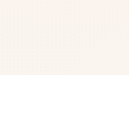
☀️ game介绍
是游戏《纳迪亚之宝》的正统续作，延续了《传播欲望》和
《纳迪亚之宝》的世界观和角色。 创世秩序安卓汉化是一