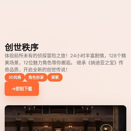
创世秩序
体验前所未有的侦探冒险之旅！24小时丰富剧情，128个精
美场景，12位魅力角色等你邂逅。 继承《纳迪亚之宝》传
奇品质，开启全新的创世传说！
3D风格
角色扮演
探索
即刻下载